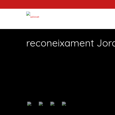
reconeixament Jord
Segueix-nos :)