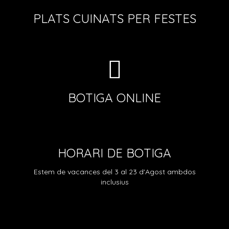
Pollastre amb gambes
PLATS CUINATS PER FESTES
ESPECIALITATS
PRODUCTES ELABORATS FREGITS
PRODUCTES CURATS
EMBOTITS ELABORATS NOSTRES
BOTIGA ONLINE
IBÈRICS
PRODUCTES CUITS
BOTIFARRES D’OU
HORARI DE BOTIGA
CARNS FRESQUES
Estem de vacances del 3 al 23 d'Agost ambdos
inclusius
PORC
Cuinats per festes
CARN DE XAI I CABRIT