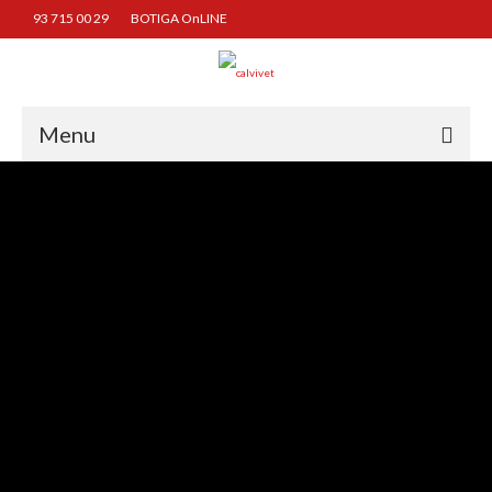
93 715 00 29
BOTIGA OnLINE
Menu
INICI
QUI SOM
BIOGRAFIA
BOTIGA, OBRADOR I CUINA
RETALLS DE PREMSA
CAL VIVET A LA TELEVISIÓ
ACREDITACIONS