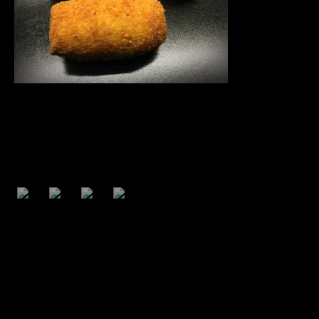
ACREDITACIONS
CURIOSITATS
GALERIA
VISITES D’ESCOLES AL OBRADOR
(xarcuters per un dia)
FIRES
Segueix-nos :)
FOTOGRAFIES AMB PERSONALITATS
PAELLES
PRODUCTES
Política de cookies
Política de cookies (EU)
PRODUCTES ELABORATS
© 2026 calvivet - WEB per a PIMES i AUTONOMS
BOTIFARRES CRUES