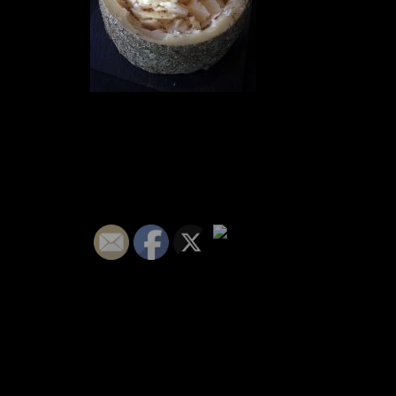
Segueix-nos :)
© 2026 calvivet - WEB per a PIMES i AUTONOMS