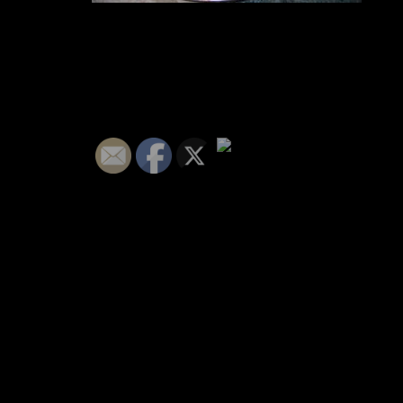
Segueix-nos :)
© 2026 calvivet - WEB per a PIMES i AUTONOMS