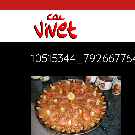
10515344_79266776