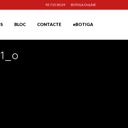
93 715 00 29
BOTIGA OnLINE
TS
BLOC
CONTACTE
eBOTIGA
01_o