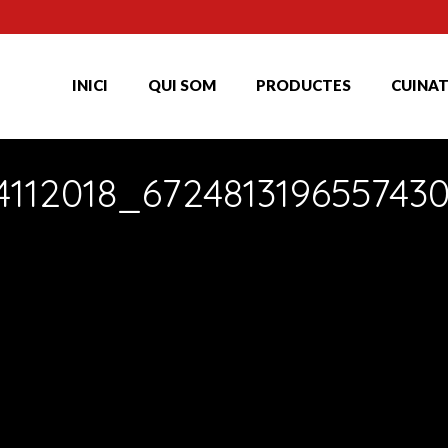
INICI
QUI SOM
PRODUCTES
CUINA
4112018_672481319655743