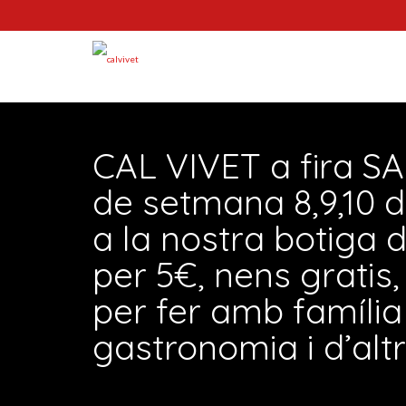
CAL VIVET a fira 
de setmana 8,9,10 d’
a la nostra botiga 
per 5€, nens gratis,
per fer amb famíli
gastronomia i d’altre
by
calvivet
|
posted in:
Generico
|
0