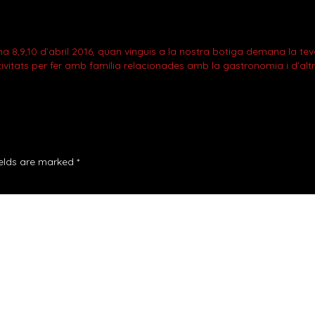
,9,10 d’abril 2016, quan vinguis a la nostra botiga demana la te
ivitats per fer amb família relacionades amb la gastronomia i d’altr
ields are marked
*