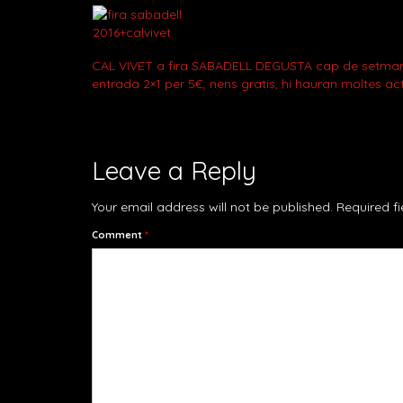
CAL VIVET a fira SABADELL DEGUSTA cap de setmana 8
entrada 2×1 per 5€, nens gratis, hi hauran moltes act
Leave a Reply
Your email address will not be published.
Required f
Comment
*