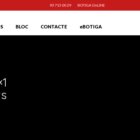
93 715 00 29
BOTIGA OnLINE
TS
BLOC
CONTACTE
eBOTIGA
2
APR 2016
×1
ts