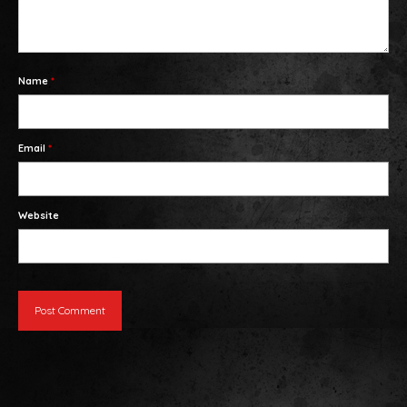
HAMBURGUESES I NIUETS
ELABORATS
ESPECIALITATS
Name
*
PRODUCTES ELABORATS FREGITS
PRODUCTES CURATS
Email
*
EMBOTITS ELABORATS NOSTRES
Website
IBÈRICS
PRODUCTES CUITS
BOTIFARRES D’OU
CARNS FRESQUES
PORC