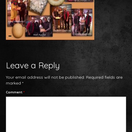
ACREDITACIONS
CURIOSITATS
GALERIA
VISITES D’ESCOLES AL OBRADOR
(xarcuters per un dia)
FIRES
Leave a Reply
FOTOGRAFIES AMB PERSONALITATS
Your email address will not be published.
Required fields are
marked
*
PAELLES
Comment
*
PRODUCTES
PRODUCTES ELABORATS
BOTIFARRES CRUES