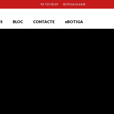
93 715 00 29
BOTIGA OnLINE
TS
BLOC
CONTACTE
eBOTIGA
18
JUL 2017