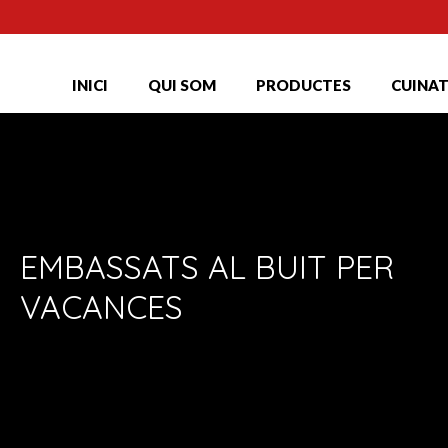
INICI
QUI SOM
PRODUCTES
CUINA
EMBASSATS AL BUIT PER
VACANCES
by
calvivet
|
posted in:
Generico
|
0
calvivet
,
embassats
,
embotits
,
previsio
,
Sentmenat
,
vacances